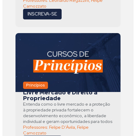
Professores:
Leonardo Regazzini
,
Felipe
Camozzato
INSCREVA-SE
Princípios
Livre Mercado e Direito à
Propriedade
Entenda como o livre mercado e a proteção
à propriedade privada fortalecem o
desenvolvimento econômico, a liberdade
individual e geram oportunidades para todos
Professores:
Felipe D’Ávila
,
Felipe
Camozzato