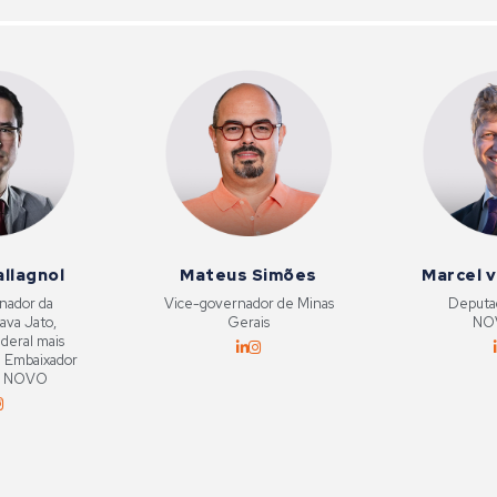
allagnol
Mateus Simões
Marcel 
nador da
Vice-governador de Minas
Deputa
ava Jato,
Gerais
NO
deral mais
e Embaixador
do NOVO