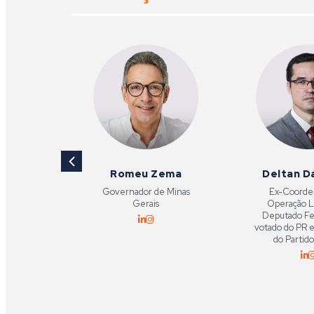
dini
Romeu Zema
Deltan D
eral de
Governador de Minas
Ex-Coorde
alista em
Gerais
Operação L
tegridade
Deputado Fe
votado do PR 
do Parti