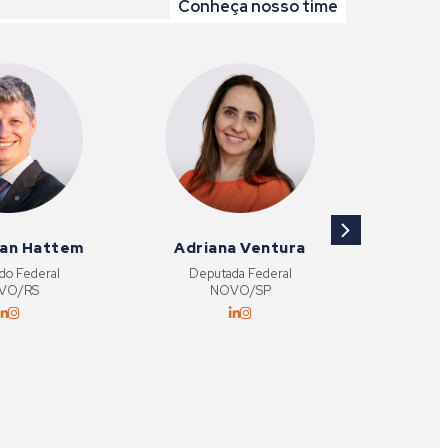
Conheça nosso time
van Hattem
Adriana Ventura
Gils
do Federal
Deputada Federal
Depu
VO/RS
NOVO/SP