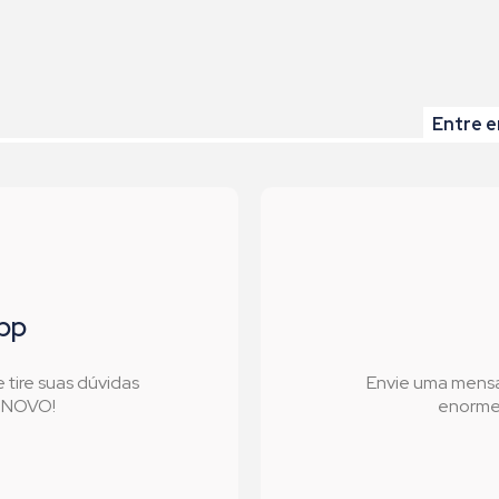
Entre e
pp
tire suas dúvidas
Envie uma mens
l NOVO!
enorme 