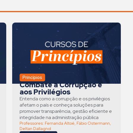
Princípios
Combate à Corrupção e
aos Privilégios
Entenda como a corrupção e os privilégios
afetam o país e conheça soluções para
promover transparência, gestão eficiente e
integridade na administração pública
Professores:
Fernanda Altoé
,
Fábio Ostermann
,
Deltan Dallagnol