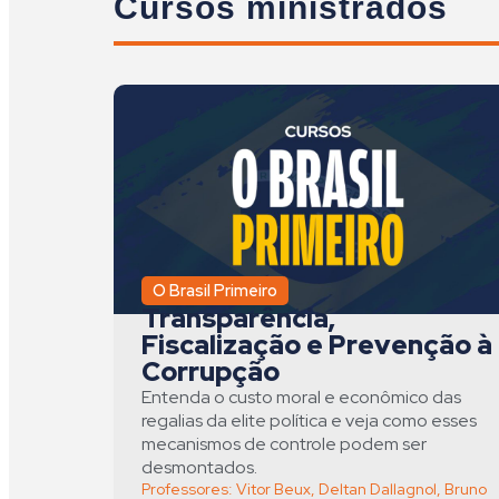
Cursos ministrados
O Brasil Primeiro
Transparência,
Fiscalização e Prevenção à
Corrupção
Entenda o custo moral e econômico das
regalias da elite política e veja como esses
mecanismos de controle podem ser
desmontados.
Professores:
Vitor Beux
,
Deltan Dallagnol
,
Bruno