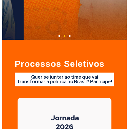
para quem busca se
O Curso de Princípios do NOVO já 
nossa plataforma de cursos. Ac
 MAIS
SAIBA MAIS
Processos Seletivos
Quer se juntar ao time que vai
transformar a política no Brasil? Participe!
Jornada
2026